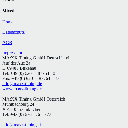
Mixed
Home
|
Datenschutz
|
AGB
|
Impressum
MA:XX Timing GmbH Deutschland
Auf der Aue 2a
D-69488 Birkenau
Tel: +49 (0) 6201 - 87764 - 0
Fax: +49 (0) 6201 - 87764 - 19
info@maxx-timing.de
www.maxx-timing.de
MA:XX Timing GmbH Österreich
Mühlbachberg 24
A-4810 Traunkirchen
Tel: +43 (0) 676 - 7611777
info@maxx-timing.at