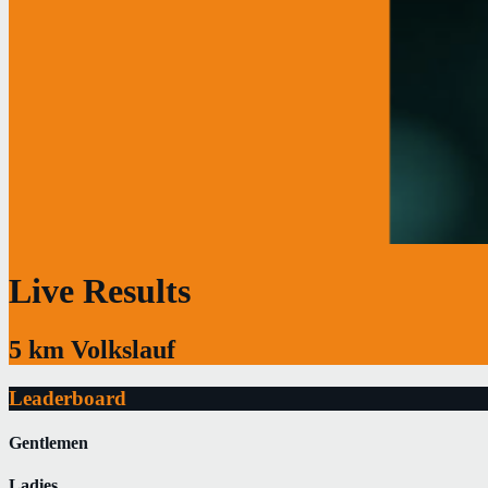
Live Results
5 km Volkslauf
Leaderboard
Gentlemen
Ladies